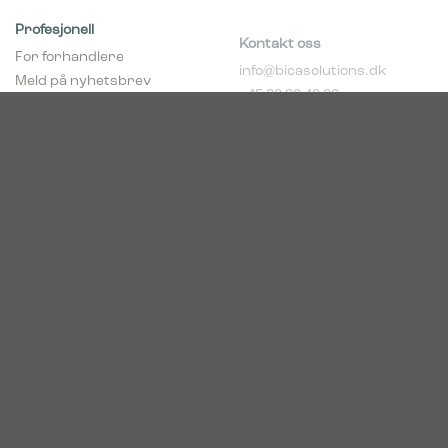
Profesjonell
Kontakt oss
For forhandlere
info@bicasolutions.dk
Meld på nyhetsbrev
+45 82 30 40 00
(forhandlere)
Telefontider:
Bli forhandler
Man - tors: 8:00 - 16:00
pCon Planner
Fre: 8:00 - 14:00
Download brosjyrer
Download Center
Norge
c/o Acconor Postboks
80
1914 Ytre Enebakk
Org. nr. 819 085 072