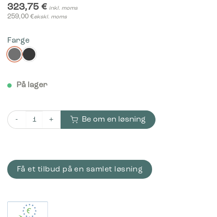
323,75
€
inkl. moms
259,00
€
ekskl. moms
Farge
På lager
Be om en løsning
Bica Model 812 Avfallssortering 3x15 liter Vegghengt antall
Få et tilbud på en samlet løsning