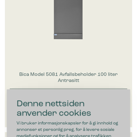
Bica Model 5081 Avfallsbeholder 100 liter
Antrasitt
Denne nettsiden
834,00
€
ekskl. moms
anvender cookies
Vi bruker informasjonskapsler for å gi innhold og
annonser et personlig preg, for å levere sosiale
mediefunksjoner og for å analysere trafikken