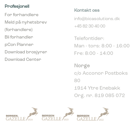
Profesjonell
Kontakt oss
For forhandlere
info@bicasolutions.dk
Meld på nyhetsbrev
+45 82 30 40 00
(forhandlere)
Telefontider:
Bli forhandler
Man - tors: 8:00 - 16:00
pCon Planner
Fre: 8:00 - 14:00
Download brosjyrer
Download Center
Norge
c/o Acconor Postboks
80
1914 Ytre Enebakk
Org. nr. 819 085 072