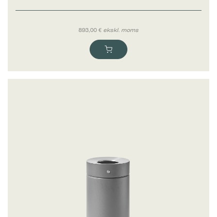
Statistikk-cookies hjelper eiere til å forstå hvordan
besøkende kommuniserer med nettsteder ved å samle inn og
rapportere informasjon anonymt.
893,00
€
ekskl. moms
Markedsføring
Markedsførings-cookies brukes til å spore besøkende på
nettsteder. Hensikten er å vise annonser som er relevante og
engasjerende for den enkelte bruker og dermed mer
verdifull for utgivere og tredjeparts annonsører.