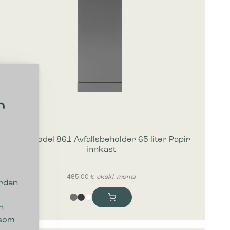
r
Bica Model 861 Avfallsbeholder 65 liter Papir
innkast
465,00
€
ekskl. moms
ordan
n
 som