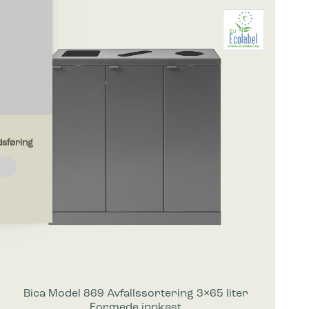
sføring
ksjoner
ungere
iden
er deg i.
Bica Model 869 Avfallssortering 3×65 liter
Formede innkast