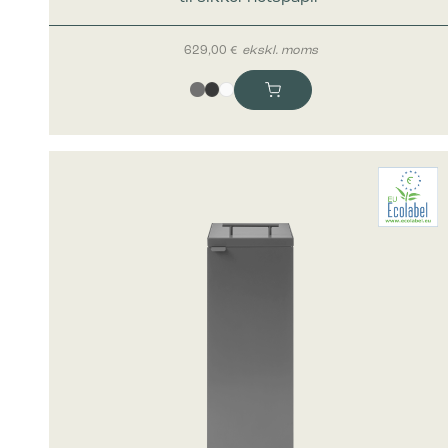
Statistik
ved å sam
629,00
€
ekskl. moms
Markedsfø
Markedsfø
annonser 
for utgiv