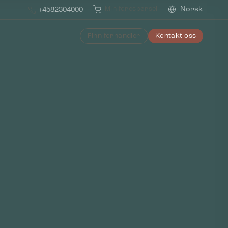
Min forespørsel
Norsk
+4582304000
Finn forhandler
Kontakt oss