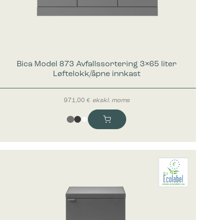
Bica Model 873 Avfallssortering 3×65 liter
Løftelokk/åpne innkast
971,00
€
ekskl. moms