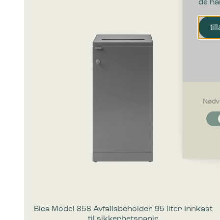
de ha
til
Nødv
Nødvendi
Nødvendig
som side n
optimalt 
Egenskap
Preferans
oppfører s
Bica Model 858 Avfallsbeholder 95 liter Innkast
Statistikk
til sikkerhetspapir