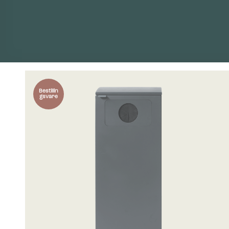
Bestillin
gsvare