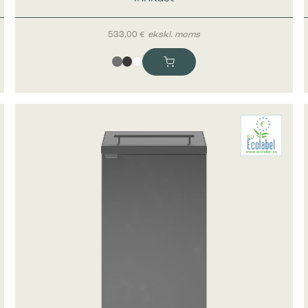
k-cookies hjelper eiere til å forstå hvordan besøkende kommuniserer med 
le inn og rapportere informasjon anonymt.
533,00
€
ekskl. moms
ring
rings-cookies brukes til å spore besøkende på nettsteder. Hensikten er å 
som er relevante og engasjerende for den enkelte bruker og dermed mer v
ere og tredjeparts annonsører.