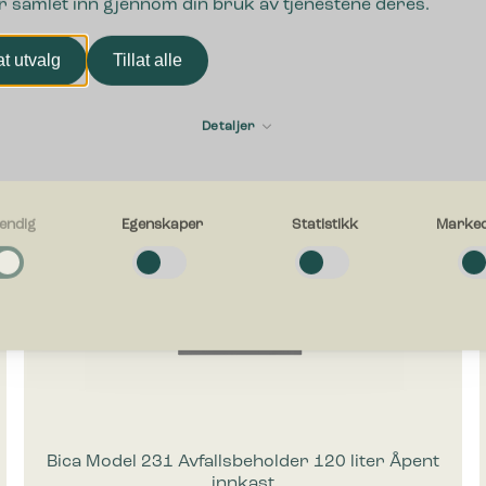
r samlet inn gjennom din bruk av tjenestene deres.
lat utvalg
Tillat alle
Detaljer
endig
Egenskaper
Statistikk
Marked
g
e cookies bidra til å gjøre en nettside brukbart ved at grunnleggende fun
avigasjon og tilgang til sikre områder av nettstedet. Nettstedet kan ikke f
uten disse informasjonskapslene.
er
e-cookies gjør et nettsted for å huske informasjon og endrer måten netts
eg eller ser ut, ting som ditt foretrukne språk eller den regionen du befinn
Bica Model 231 Avfallsbeholder 120 liter Åpent
innkast