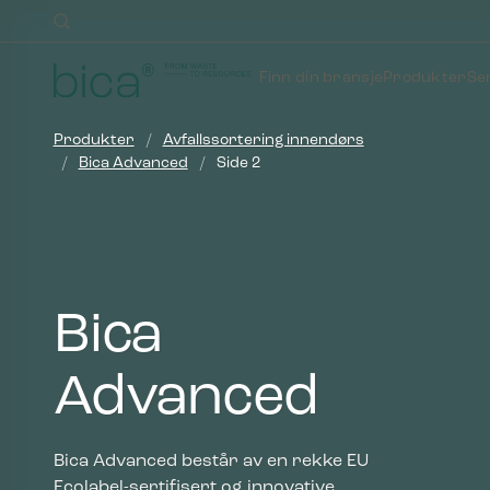
Skip
to
content
Finn din bransje
Produkter
Se
Produkter
/
Avfallssortering innendørs
/
Bica Advanced
/
Side 2
Bica
Advanced
Bica Advanced består av en rekke EU
Ecolabel-sertifisert og innovative