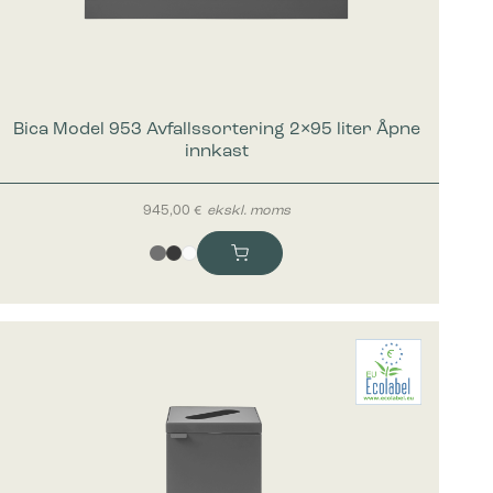
Bica Model 953 Avfallssortering 2×95 liter Åpne
innkast
945,00
€
ekskl. moms