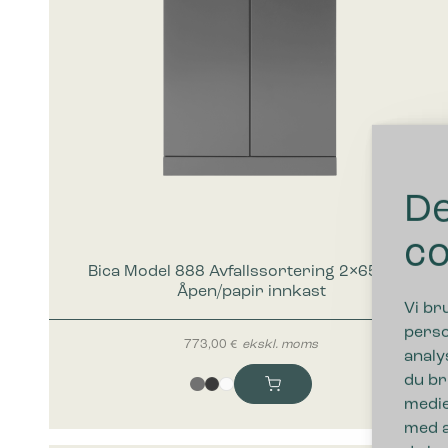
De
co
Bica Model 888 Avfallssortering 2×65 liter
Åpen/papir innkast
Vi br
perso
773,00
€
ekskl. moms
analy
du br
medie
med a