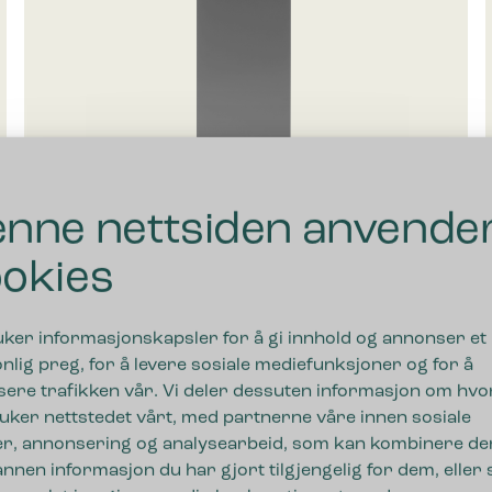
nne nettsiden anvende
okies
Bica Model 862 Avfallsbeholder 65 liter Rundt
innkast
uker informasjonskapsler for å gi innhold og annonser et
nlig preg, for å levere sosiale mediefunksjoner og for å
465,00
€
ekskl. moms
sere trafikken vår. Vi deler dessuten informasjon om hv
uker nettstedet vårt, med partnerne våre innen sosiale
r, annonsering og analysearbeid, som kan kombinere de
nnen informasjon du har gjort tilgjengelig for dem, eller