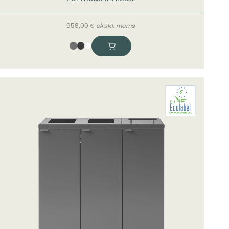
nettsteder
958,00
€
ekskl. moms
vise
erdifull