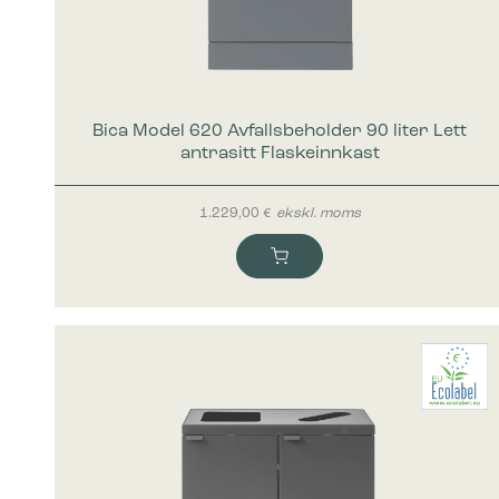
Bica Model 620 Avfallsbeholder 90 liter Lett
antrasitt Flaskeinnkast
1.229,00
€
ekskl. moms