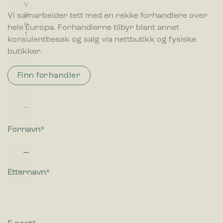
a
v
l
r
v
u
r
it
v
a
å
å
it
l
a
Vi samarbeider tett med en rekke forhandlere over
t
f
r
n
hele Europa. Forhandlerne tilbyr blant annet
a
t
s
ll
konsulentbesøk og salg via nettbutikk og fysiske
p
s
butikker.
a
b
r
e
e
Finn forhandler
h
n
o
t
l
d
e
r
Fornavn
e
Etternavn