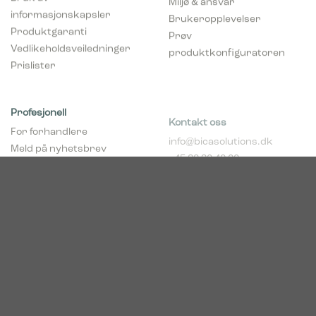
informasjonskapsler
Brukeropplevelser
Produktgaranti
Prøv
Vedlikeholdsveiledninger
produktkonfiguratoren
Prislister
Profesjonell
Kontakt oss
For forhandlere
info@bicasolutions.dk
Meld på nyhetsbrev
+45 82 30 40 00
(forhandlere)
Telefontider:
Bli forhandler
Man - tors: 8:00 - 16:00
pCon Planner
Fre: 8:00 - 14:00
Download brosjyrer
Download Center
Norge
c/o Acconor Postboks
80
1914 Ytre Enebakk
Org. nr. 819 085 072