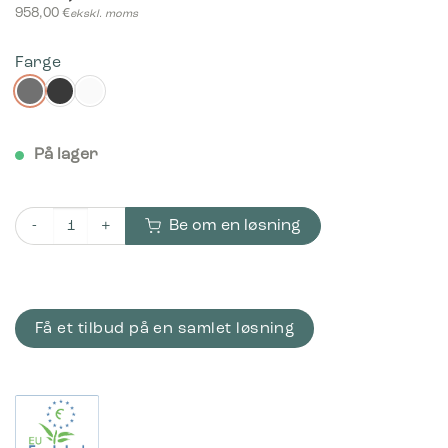
958,00
€
ekskl. moms
Farge
På lager
Be om en løsning
Bica Model 869 Avfallssortering 3x65 liter Formede innkast ant
Få et tilbud på en samlet løsning